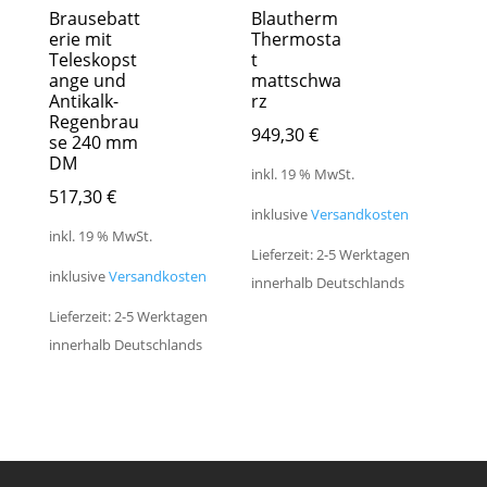
Brausebatt
Blautherm
erie mit
Thermosta
Teleskopst
t
ange und
mattschwa
Antikalk-
rz
Regenbrau
949,30
€
se 240 mm
DM
inkl. 19 % MwSt.
517,30
€
inklusive
Versandkosten
inkl. 19 % MwSt.
Lieferzeit: 2-5 Werktagen
inklusive
Versandkosten
innerhalb Deutschlands
Lieferzeit: 2-5 Werktagen
innerhalb Deutschlands