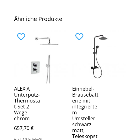
Ähnliche Produkte
ALEXIA
Einhebel-
Unterputz-
Brausebatt
Thermosta
erie mit
t-Set 2
integrierte
Wege
m
chrom
Umsteller
schwarz
657,70
€
matt,
Teleskopst
inkl. 19 % MwSt.