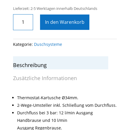
Lieferzeit: 2-5 Werktagen innerhalb Deutschlands
BLAUTHERM
In den Warenkorb
Thermostat
Brausebatterie
chrom
mit
Kategorie:
Duschsysteme
Teleskopstange,
Regenbrause
Ø300mm
Beschreibung
Menge
Zusätzliche Informationen
Thermostat-Kartusche Ø34mm.
2-Wege-Umsteller inkl. Schließung vom Durchfluss.
Durchfluss bei 3 bar: 12 l/min Ausgang
Handbrause und 10 l/min
Ausgang Regenbrause.