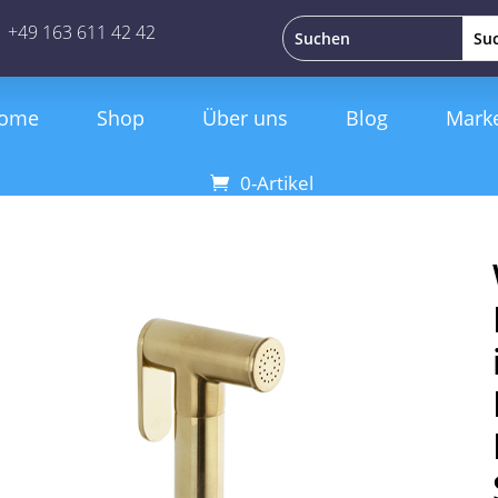
+49 163 611 42 42
ome
Shop
Über uns
Blog
Mark
0-Artikel