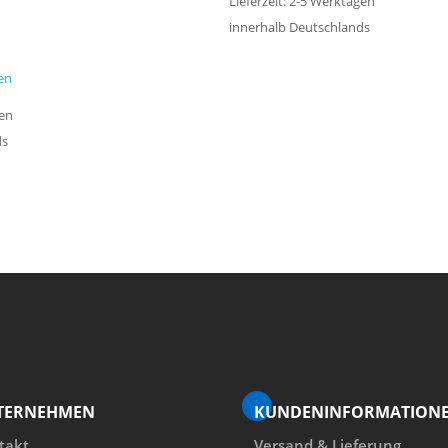
Lieferzeit: 2-5 Werktagen
innerhalb Deutschlands
en
gen
ds
TERNEHMEN
KUNDENINFORMATION
takt
Versand & Lieferung