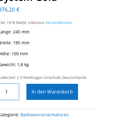
376,20
€
inkl. 19 % MwSt.
inklusive
Versandkosten
Länge: 245 mm
Breite: 185 mm
Höhe: 100 mm
Gewicht: 1,8 kg
Lieferzeit: 2-5 Werktagen innerhalb Deutschlands
WC-
In den Warenkorb
Unterputz-
Einhebelmischer
mit
integrierter
Kategorie:
Badewannenarmaturen
Halterung,
Magnet
Doppelverschluss-