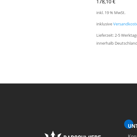
178,10
€
inkl. 19 % MwSt.
inklusive
Versandkost
Lieferzeit: 2-5 Werkta
innerhalb Deutschlan
UN
Kon