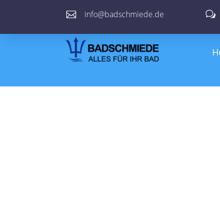
info@badschmiede.de

w
H